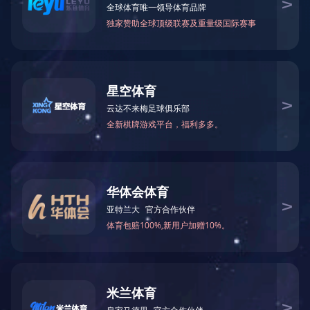
产品中心
木屋设备类
门窗设备
干燥机系列设备
集成材生产