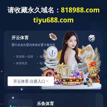
开云官方网页版
你好先生，热烈欢迎大驾光临牡丹花江在大中城市建筑木工机械设备设备非常
网站开云官方网页版
开云官方网页版_开
产品展示
云(中国)