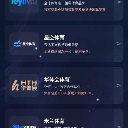
产品中心
木屋设备类
门窗设备
干燥机系列设备
集成材生产