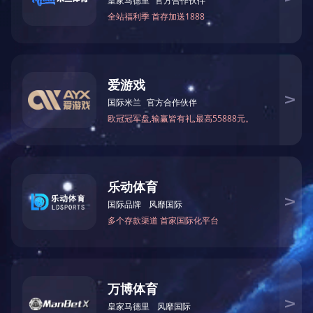
单板包覆机
单板
单板砂光机