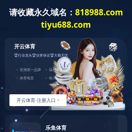
开云官方网页版
你们好，欢迎会莅临芍药江里面大建筑木工机械厂厂较少责任义务公司的官網
网站开云官方网页版
开云官方网页版_开
产品展示
云(中国)