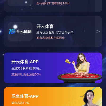
哈尔滨木工铣床类
查看更多产品
杭州MB106H-103
案例中心