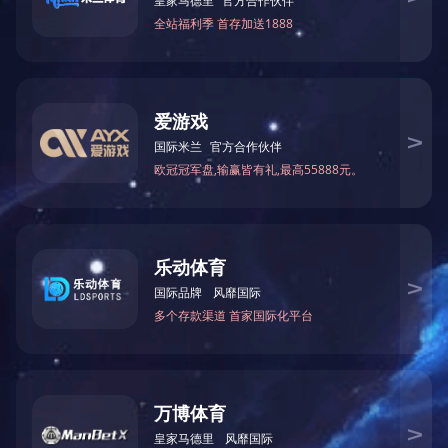
中国人建筑木工自动化的行业优良科技什
我国的家装木工设备
么是创新什么是创新中小企业2019年度
橡木激光加工机械